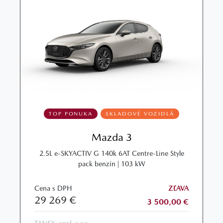
TOP PONUKA
SKLADOVÉ VOZIDLÁ
Mazda 3
2.5L e‑SKYACTIV G 140k 6AT Centre‑Line Style
pack benzín | 103 kW
Cena s DPH
ZĽAVA
29 269 €
3 500,00 €