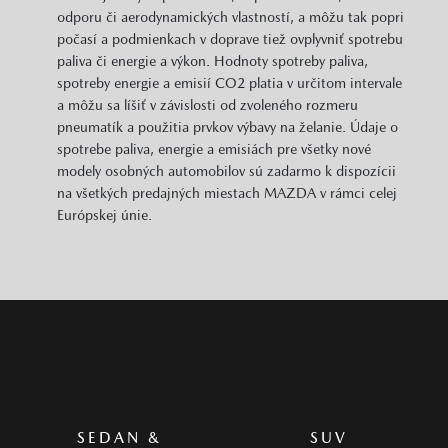
odporu či aerodynamických vlastností, a môžu tak popri
počasí a podmienkach v doprave tiež ovplyvniť spotrebu
paliva či energie a výkon. Hodnoty spotreby paliva,
spotreby energie a emisií CO2 platia v určitom intervale
a môžu sa líšiť v závislosti od zvoleného rozmeru
pneumatík a použitia prvkov výbavy na želanie. Údaje o
spotrebe paliva, energie a emisiách pre všetky nové
modely osobných automobilov sú zadarmo k dispozícii
na všetkých predajných miestach MAZDA v rámci celej
Európskej únie.
SEDAN &
SUV