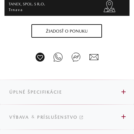
TANEX, SPOL. S R.O.
Trnava
ŽIADOSŤ O PONUKU
ÚPLNÉ ŠPECIFIKÁCIE
&
VÝBAVA
PRÍSLUŠENSTVO