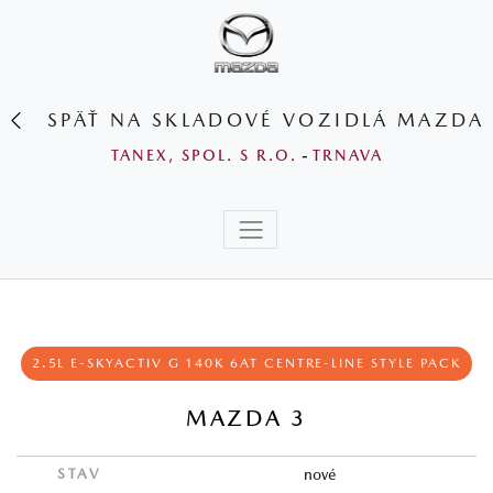
SPÄŤ NA SKLADOVÉ VOZIDLÁ MAZDA
TANEX, SPOL. S R.O.
-
TRNAVA
2.5L E‑SKYACTIV G 140K 6AT CENTRE‑LINE STYLE PACK
MAZDA 3
STAV
nové