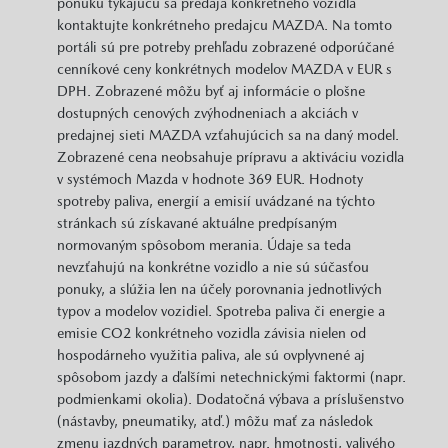
ponuku týkajúcu sa predaja konkrétneho vozidla
kontaktujte konkrétneho predajcu MAZDA. Na tomto
portáli sú pre potreby prehľadu zobrazené odporúčané
cenníkové ceny konkrétnych modelov MAZDA v EUR s
DPH. Zobrazené môžu byť aj informácie o plošne
dostupných cenových zvýhodneniach a akciách v
predajnej sieti MAZDA vzťahujúcich sa na daný model.
Zobrazené cena neobsahuje prípravu a aktiváciu vozidla
v systémoch Mazda v hodnote 369 EUR. Hodnoty
spotreby paliva, energií a emisií uvádzané na týchto
stránkach sú získavané aktuálne predpísaným
normovaným spôsobom merania. Údaje sa teda
nevzťahujú na konkrétne vozidlo a nie sú súčasťou
ponuky, a slúžia len na účely porovnania jednotlivých
typov a modelov vozidiel. Spotreba paliva či energie a
emisie CO2 konkrétneho vozidla závisia nielen od
hospodárneho využitia paliva, ale sú ovplyvnené aj
spôsobom jazdy a ďalšími netechnickými faktormi (napr.
podmienkami okolia). Dodatočná výbava a príslušenstvo
(nástavby, pneumatiky, atď.) môžu mať za následok
zmenu jazdných parametrov, napr. hmotnosti, valivého