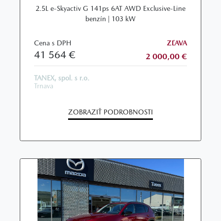
2.5L e‑Skyactiv G 141ps 6AT AWD Exclusive‑Line
benzín | 103 kW
Cena s DPH
ZĽAVA
41 564 €
2 000,00 €
TANEX, spol. s r.o.
Trnava
ZOBRAZIŤ PODROBNOSTI