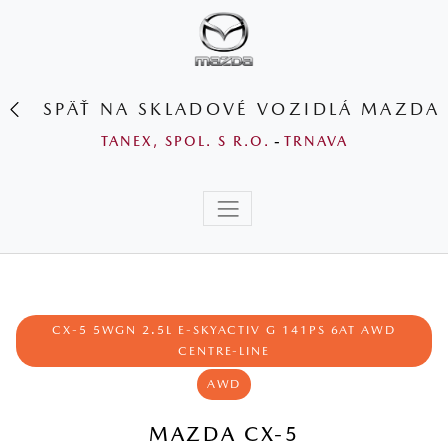
SPÄŤ NA SKLADOVÉ VOZIDLÁ MAZDA
TANEX, SPOL. S R.O.
-
TRNAVA
CX‑5 5WGN 2.5L E‑SKYACTIV G 141PS 6AT AWD
CENTRE‑LINE
AWD
MAZDA CX-5