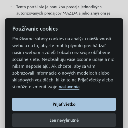
Tento portál nie je ponukou predaja jednotlivých
*
autorizovaných predajcov MAZDA a jeho zmyslom je
vyhľadanie a porovnanie dostupných voľných vozidiel
MAZDA v rámci distribučnej siete. Pre obchodnú
Používanie cookies
ponuku týkajúcu sa predaja konkrétneho vozidla
kontaktujte konkrétneho predajcu MAZDA. Na tomto
Používame súbory cookies na analýzu návštevnosti
portáli sú pre potreby prehľadu zobrazené odporúčané
webu a na to, aby ste mohli plynulo prechádzať
cenníkové ceny konkrétnych modelov MAZDA v EUR s
naším webom a zdieľať obsah cez svoje obľúbené
DPH. Zobrazené môžu byť aj informácie o plošne
sociálne siete. Neobsahujú vaše osobné údaje a nič
dostupných cenových zvýhodneniach a akciách v
nikam neposielajú. Ak chcete, aby sa vám
predajnej sieti MAZDA vzťahujúcich sa na daný model.
zobrazovali informácie o nových modeloch alebo
Zobrazené cena neobsahuje prípravu a aktiváciu vozidla
skladových vozidlách, kliknite na Prijať všetky alebo
v systémoch Mazda v hodnote 369 EUR. Hodnoty
si môžete zmeniť svoje
nastavenia
.
spotreby paliva, energií a emisií uvádzané na týchto
stránkach sú získavané aktuálne predpísaným
normovaným spôsobom merania. Údaje sa teda
Prijať všetko
nevzťahujú na konkrétne vozidlo a nie sú súčasťou
ponuky, a slúžia len na účely porovnania jednotlivých
typov a modelov vozidiel. Spotreba paliva či energie a
Len nevyhnutné
emisie CO2 konkrétneho vozidla závisia nielen od