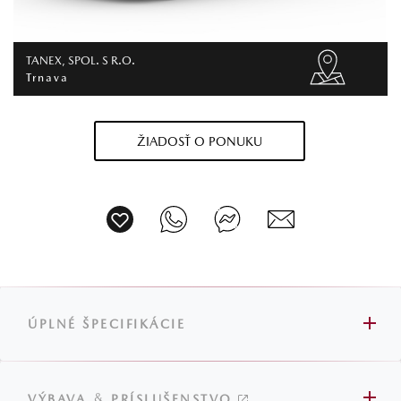
TANEX, SPOL. S R.O.
Trnava
ŽIADOSŤ O PONUKU
ÚPLNÉ ŠPECIFIKÁCIE
&
VÝBAVA
PRÍSLUŠENSTVO