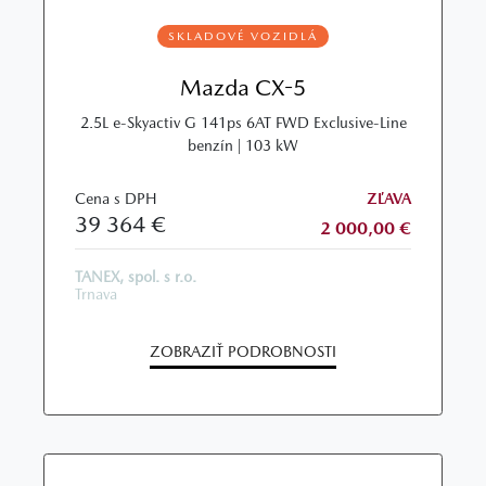
SKLADOVÉ VOZIDLÁ
Mazda CX-5
2.5L e‑Skyactiv G 141ps 6AT FWD Exclusive‑Line
benzín | 103 kW
Cena s DPH
ZĽAVA
39 364 €
2 000,00 €
TANEX, spol. s r.o.
Trnava
ZOBRAZIŤ PODROBNOSTI