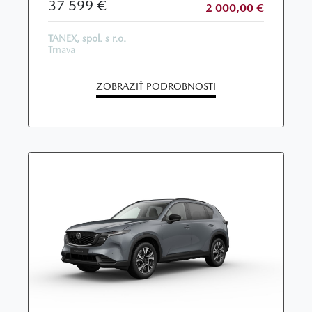
37 599 €
2 000,00 €
TANEX, spol. s r.o.
Trnava
ZOBRAZIŤ PODROBNOSTI