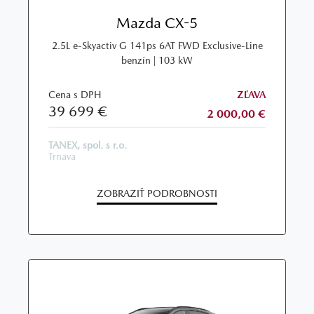
Mazda CX-5
2.5L e‑Skyactiv G 141ps 6AT FWD Exclusive‑Line
benzín | 103 kW
Cena s DPH
ZĽAVA
39 699 €
2 000,00 €
TANEX, spol. s r.o.
Trnava
ZOBRAZIŤ PODROBNOSTI