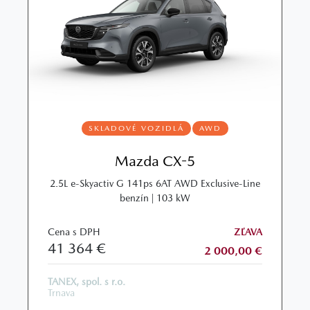
SKLADOVÉ VOZIDLÁ
AWD
Mazda CX-5
2.5L e‑Skyactiv G 141ps 6AT AWD Exclusive‑Line
benzín | 103 kW
Cena s DPH
ZĽAVA
41 364 €
2 000,00 €
TANEX, spol. s r.o.
Trnava