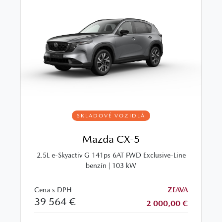
SKLADOVÉ VOZIDLÁ
Mazda CX-5
2.5L e‑Skyactiv G 141ps 6AT FWD Exclusive‑Line
benzín | 103 kW
Cena s DPH
ZĽAVA
39 564 €
2 000,00 €