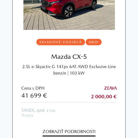
SKLADOVÉ VOZIDLÁ
AWD
Mazda CX-5
2.5L e‑Skyactiv G 141ps 6AT AWD Exclusive‑Line
benzín | 103 kW
Cena s DPH
ZĽAVA
41 699 €
2 000,00 €
TANEX, spol. s r.o.
Trnava
ZOBRAZIŤ PODROBNOSTI