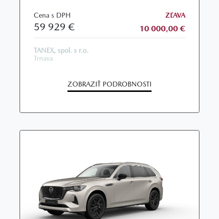
Cena s DPH
ZĽAVA
59 929 €
10 000,00 €
TANEX, spol. s r.o.
Trnava
ZOBRAZIŤ PODROBNOSTI