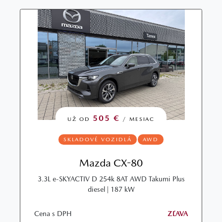
505 €
UŽ OD
/ MESIAC
SKLADOVÉ VOZIDLÁ
AWD
Mazda CX-80
3.3L e‑SKYACTIV D 254k 8AT AWD Takumi Plus
diesel | 187 kW
Cena s DPH
ZĽAVA