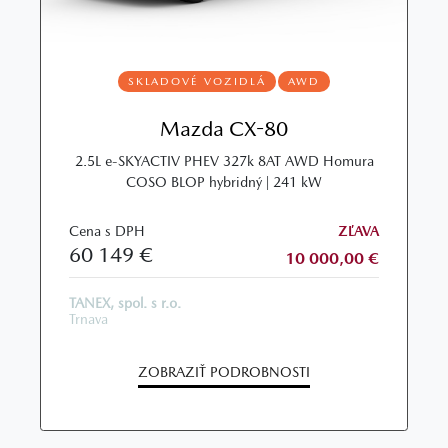
SKLADOVÉ VOZIDLÁ
AWD
Mazda CX-80
2.5L e‑SKYACTIV PHEV 327k 8AT AWD Homura
COSO BLOP hybridný | 241 kW
Cena s DPH
ZĽAVA
60 149 €
10 000,00 €
TANEX, spol. s r.o.
Trnava
ZOBRAZIŤ PODROBNOSTI