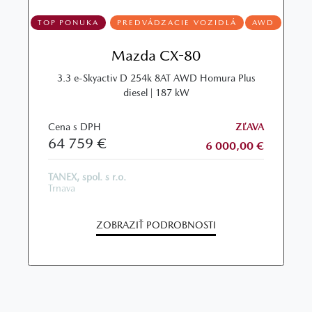
TOP PONUKA
PREDVÁDZACIE VOZIDLÁ
AWD
Mazda CX-80
3.3 e-Skyactiv D 254k 8AT AWD Homura Plus
diesel | 187 kW
Cena s DPH
ZĽAVA
64 759 €
6 000,00 €
TANEX, spol. s r.o.
Trnava
ZOBRAZIŤ PODROBNOSTI