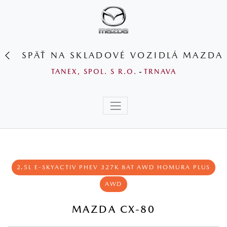
SPÄŤ NA SKLADOVÉ VOZIDLÁ MAZDA
TANEX, SPOL. S R.O.
-
TRNAVA
2.5L E‑SKYACTIV PHEV 327K 8AT AWD HOMURA PLUS
AWD
MAZDA CX-80