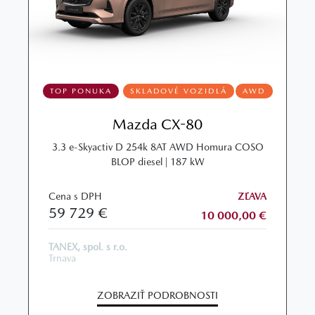
TOP PONUKA
SKLADOVÉ VOZIDLÁ
AWD
Mazda CX-80
3.3 e-Skyactiv D 254k 8AT AWD Homura COSO
BLOP diesel | 187 kW
Cena s DPH
ZĽAVA
59 729 €
10 000,00 €
TANEX, spol. s r.o.
Trnava
ZOBRAZIŤ PODROBNOSTI