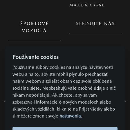
MAZDA CX-6E
ŠPORTOVÉ
SLEDUJTE NÁS
VOZIDLÁ
MAZDA MX-5
Používanie cookies
MAZDA MX-5 RF
Používame súbory cookies na analýzu návštevnosti
webu a na to, aby ste mohli plynulo prechádzať
naším webom a zdieľať obsah cez svoje obľúbené
sociálne siete. Neobsahujú vaše osobné údaje a nič
nikam neposielajú. Ak chcete, aby sa vám
zobrazovali informácie o nových modeloch alebo
skladových vozidlách, kliknite na Prijať všetky alebo
SÚKROMIE A OSOBNÉ ÚDAJE
si môžete zmeniť svoje
nastavenia
.
NASTAVENIE COOKIES