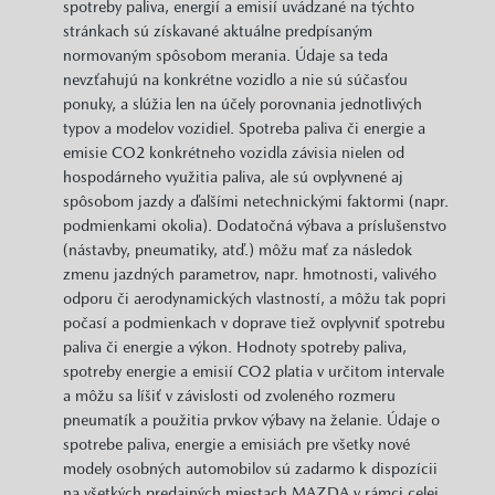
spotreby paliva, energií a emisií uvádzané na týchto
stránkach sú získavané aktuálne predpísaným
normovaným spôsobom merania. Údaje sa teda
nevzťahujú na konkrétne vozidlo a nie sú súčasťou
ponuky, a slúžia len na účely porovnania jednotlivých
typov a modelov vozidiel. Spotreba paliva či energie a
emisie CO2 konkrétneho vozidla závisia nielen od
hospodárneho využitia paliva, ale sú ovplyvnené aj
spôsobom jazdy a ďalšími netechnickými faktormi (napr.
podmienkami okolia). Dodatočná výbava a príslušenstvo
(nástavby, pneumatiky, atď.) môžu mať za následok
zmenu jazdných parametrov, napr. hmotnosti, valivého
odporu či aerodynamických vlastností, a môžu tak popri
počasí a podmienkach v doprave tiež ovplyvniť spotrebu
paliva či energie a výkon. Hodnoty spotreby paliva,
spotreby energie a emisií CO2 platia v určitom intervale
a môžu sa líšiť v závislosti od zvoleného rozmeru
pneumatík a použitia prvkov výbavy na želanie. Údaje o
spotrebe paliva, energie a emisiách pre všetky nové
modely osobných automobilov sú zadarmo k dispozícii
na všetkých predajných miestach MAZDA v rámci celej