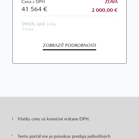
Cena s DPH
ZĽAVA
41 564 €
2 000,00 €
TANEX, spol. s r.o.
Trnava
ZOBRAZIŤ PODROBNOSTI
Všetky ceny sú konečné vrátane DPH.
1
Tento portál nie je ponukou predaja jednotlivých
*