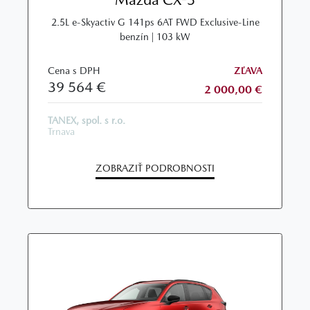
2.5L e‑Skyactiv G 141ps 6AT FWD Exclusive‑Line
benzín | 103 kW
Cena s DPH
ZĽAVA
39 564 €
2 000,00 €
TANEX, spol. s r.o.
Trnava
ZOBRAZIŤ PODROBNOSTI