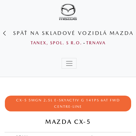
SPÄŤ NA SKLADOVÉ VOZIDLÁ MAZDA
TANEX, SPOL. S R.O.
-
TRNAVA
CX‑5 5WGN 2.5L E‑SKYACTIV G 141PS 6AT FWD
CENTRE‑LINE
MAZDA CX-5