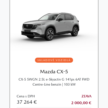
SKLADOVÉ VOZIDLÁ
Mazda CX-5
CX‑5 5WGN 2.5L e‑Skyactiv G 141ps 6AT FWD
Centre‑Line benzín | 103 kW
Cena s DPH
ZĽAVA
37 264 €
2 000,00 €