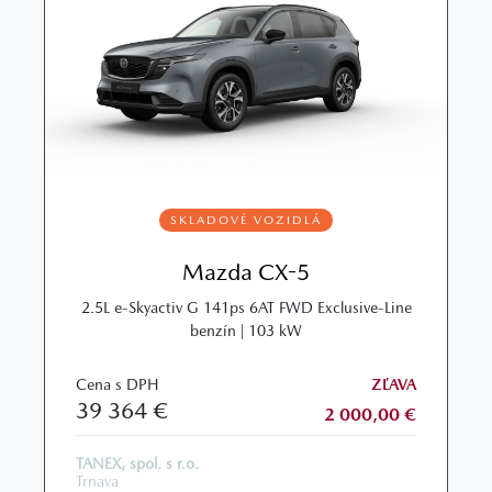
SKLADOVÉ VOZIDLÁ
Mazda CX-5
2.5L e‑Skyactiv G 141ps 6AT FWD Exclusive‑Line
benzín | 103 kW
Cena s DPH
ZĽAVA
39 364 €
2 000,00 €
TANEX, spol. s r.o.
Trnava