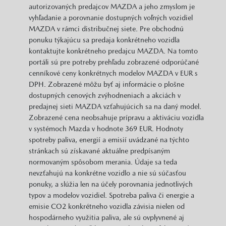
autorizovaných predajcov MAZDA a jeho zmyslom je
vyhľadanie a porovnanie dostupných voľných vozidiel
MAZDA v rámci distribučnej siete. Pre obchodnú
ponuku týkajúcu sa predaja konkrétneho vozidla
kontaktujte konkrétneho predajcu MAZDA. Na tomto
portáli sú pre potreby prehľadu zobrazené odporúčané
cenníkové ceny konkrétnych modelov MAZDA v EUR s
DPH. Zobrazené môžu byť aj informácie o plošne
dostupných cenových zvýhodneniach a akciách v
predajnej sieti MAZDA vzťahujúcich sa na daný model.
Zobrazené cena neobsahuje prípravu a aktiváciu vozidla
v systémoch Mazda v hodnote 369 EUR. Hodnoty
spotreby paliva, energií a emisií uvádzané na týchto
stránkach sú získavané aktuálne predpísaným
normovaným spôsobom merania. Údaje sa teda
nevzťahujú na konkrétne vozidlo a nie sú súčasťou
ponuky, a slúžia len na účely porovnania jednotlivých
typov a modelov vozidiel. Spotreba paliva či energie a
emisie CO2 konkrétneho vozidla závisia nielen od
hospodárneho využitia paliva, ale sú ovplyvnené aj