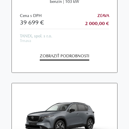
benzín | 103 kW
Cena s DPH
ZĽAVA
39 699 €
2 000,00 €
TANEX, spol. s r.o.
Trnava
ZOBRAZIŤ PODROBNOSTI